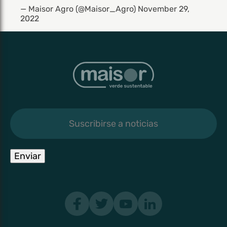
— Maisor Agro (@Maisor_Agro)
November 29,
2022
Suscribirse
a
noticias
Enviar