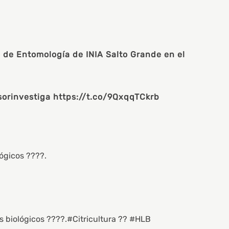
de Entomología de INIA Salto Grande en el
sorinvestiga https://t.co/9QxqqTCkrb
ógicos ????.
s biológicos ????.
#Citricultura
??
#HLB