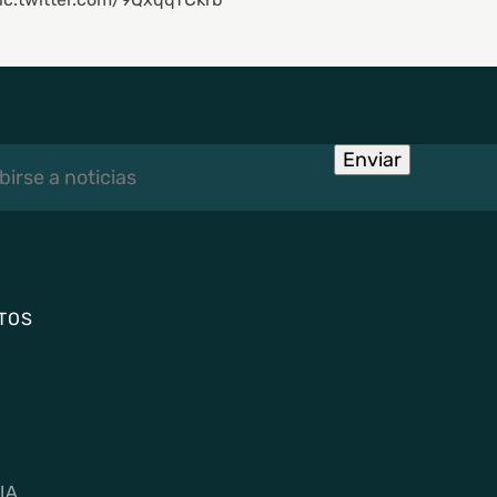
rse
Enviar
TOS
IA