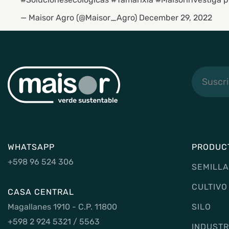
— Maisor Agro (@Maisor_Agro)
December 29, 2022
Suscribi
a
noticias
WHATSAPP
PRODUC
+598 96 524 306
SEMILLA
CULTIVO
CASA CENTRAL
Magallanes 1910 - C.P. 11800
SILO
+598 2 924 5321 / 5563
INDUSTR