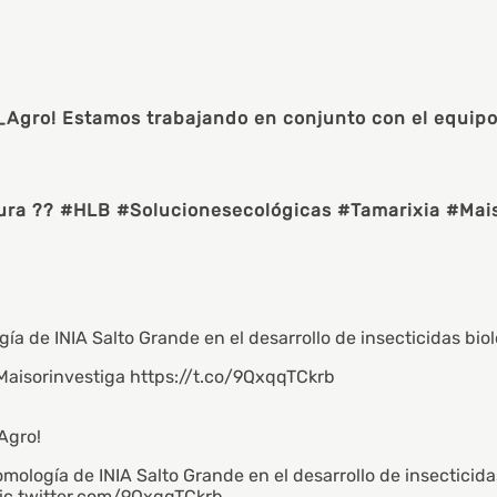
gro! Estamos trabajando en conjunto con el equipo 
ultura ?? #HLB #Solucionesecológicas #Tamarixia #Mai
 de INIA Salto Grande en el desarrollo de insecticidas biol
Maisorinvestiga https://t.co/9QxqqTCkrb
Agro
!
ología de INIA Salto Grande en el desarrollo de insecticida
ic.twitter.com/9QxqqTCkrb