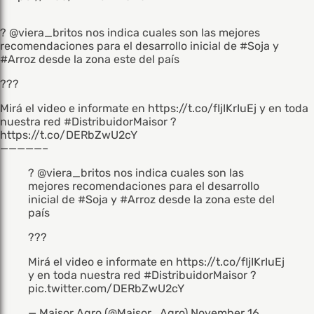
? @viera_britos nos indica cuales son las mejores
recomendaciones para el desarrollo inicial de #Soja y
#Arroz desde la zona este del país
???
Mirá el video e informate en https://t.co/fIjIKrIuEj y en toda
nuestra red #DistribuidorMaisor ?
https://t.co/DERbZwU2cY
—————–
?
@viera_britos
nos indica cuales son las
mejores recomendaciones para el desarrollo
inicial de
#Soja
y
#Arroz
desde la zona este del
país
???
Mirá el video e informate en
https://t.co/fIjIKrIuEj
y en toda nuestra red
#DistribuidorMaisor
?
pic.twitter.com/DERbZwU2cY
— Maisor Agro (@Maisor_Agro)
November 16,