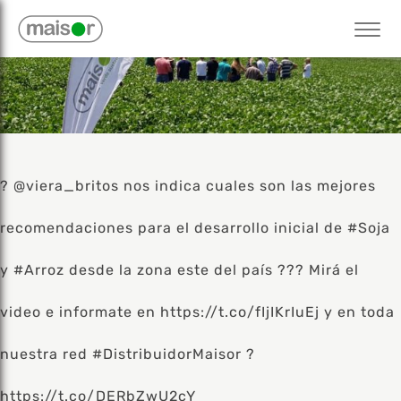
? @viera_britos nos indica cuales son las mejores
recomendaciones para el desarrollo inicial de #Soja
y #Arroz desde la zona este del país ??? Mirá el
video e informate en https://t.co/fIjIKrIuEj y en toda
nuestra red #DistribuidorMaisor ?
https://t.co/DERbZwU2cY