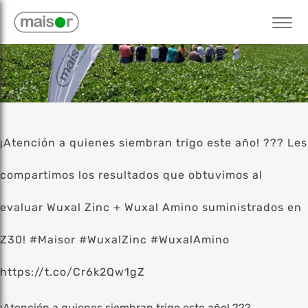
¡Atención a quienes siembran trigo este año! ??? Les
compartimos los resultados que obtuvimos al
evaluar Wuxal Zinc + Wuxal Amino suministrados en
Z30! #Maisor #WuxalZinc #WuxalAmino
https://t.co/Cr6k2Qw1gZ
¡Atención a quienes siembran trigo este año! ???