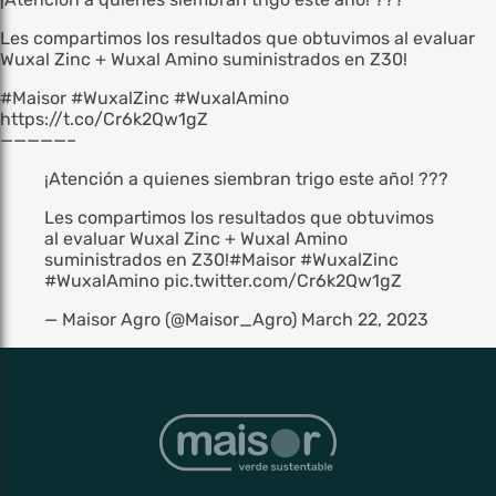
Les compartimos los resultados que obtuvimos al evaluar
Wuxal Zinc + Wuxal Amino suministrados en Z30!
#Maisor #WuxalZinc #WuxalAmino
https://t.co/Cr6k2Qw1gZ
—————–
¡Atención a quienes siembran trigo este año! ???
Les compartimos los resultados que obtuvimos
al evaluar Wuxal Zinc + Wuxal Amino
suministrados en Z30!
#Maisor
#WuxalZinc
#WuxalAmino
pic.twitter.com/Cr6k2Qw1gZ
— Maisor Agro (@Maisor_Agro)
March 22, 2023