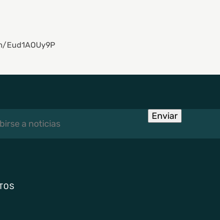
com/Eud1AOUy9P
rse
Enviar
TOS