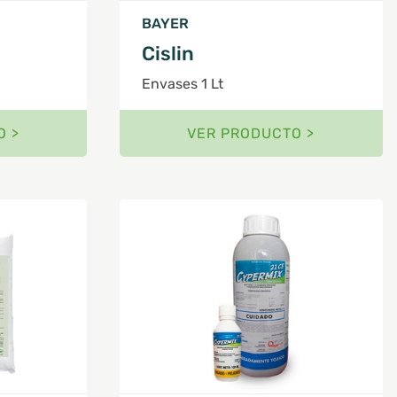
BAYER
Cislin
Envases 1 Lt
O >
VER PRODUCTO >