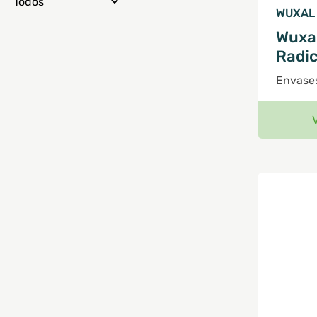
WUXAL
Wuxal
Radic
Envases 