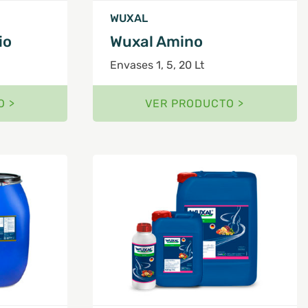
WUXAL
io
Wuxal Amino
Envases 1, 5, 20 Lt
O >
VER PRODUCTO >