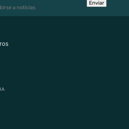
rse
Enviar
TOS
IA