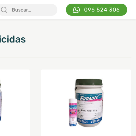
096 524 306
icidas