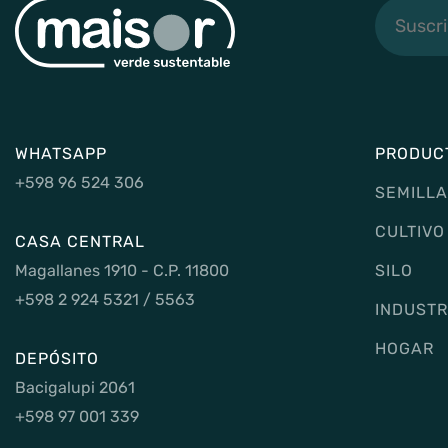
Suscribi
a
noticias
WHATSAPP
PRODUC
+598 96 524 306
SEMILLA
CULTIVO
CASA CENTRAL
Magallanes 1910 - C.P. 11800
SILO
+598 2 924 5321 / 5563
INDUSTR
HOGAR
DEPÓSITO
Bacigalupi 2061
+598 97 001 339