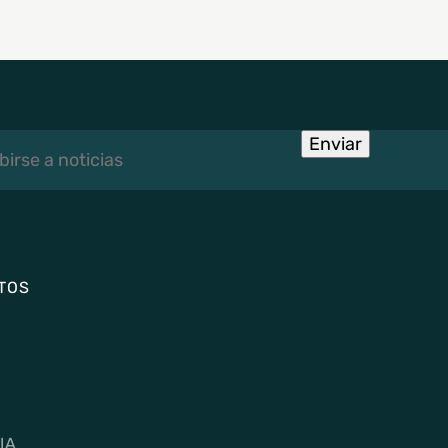
rse
Enviar
TOS
IA